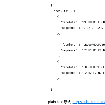
{

  "results" : [

    {

      "facelets" : "DLUUURBRFLBFU
      "sequence" : "U L2 D' B2 D 
    },

    {

      "facelets" : "LRLUUFUDDFUBU
      "sequence" : "F2 U2 R2 F2 D
    },

    {

      "facelets" : "LBRLUUURDFBUL
      "sequence" : "L2 B2 F2 U2 L
    }

  ]

plain-text形式:
http://cube.terabo.