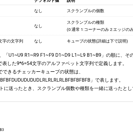
デフォルト値
説明
なし
スクランブルの個数
スクランブルの種類
なし
(0:通常 1:コーナーのみ 2:エッジの
4文字の文字列
なし
キューブの状態(詳細は下で説明)
~U9 R1~R9 F1~F9 D1~D9 L1~L9 B1~B9」の
で表した9*6=54文字のアルファベット文字列で定義します。
E2 でできるチェッカーキューブの状態は、
BFBFBFDUDUDUDUDLRLRLRLRLBFBFBFBFB」で表します。
トに送ったとき、スクランブル個数や種類を一緒に送ったとし
3
