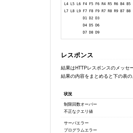
L4 L5 L6 F4 F5 F6 R4 R5 R6 B4 B5 B
L7 L8 L9 F7 F8 F9 R7 R8 R9 B7 B8 B
         D1 D2 D3

         D4 D5 D6

レスポンス
結果はHTTPレスポンスのメッセ
結果の内容をまとめると下の表の
状況
制限回数オーバー
不正なクエリ値
サーバエラー
プログラムエラー