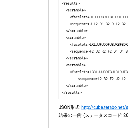
<results>

  <scramble>

    <facelets>DLUUURBRFLBFURDLUUD
    <sequence>U L2 D' B2 D L2 B2 
  </scramble>

  <scramble>

    <facelets>LRLUUFUDDFUBURBFBDR
    <sequence>F2 U2 R2 F2 D' U' B
  </scramble>

  <scramble>

    <facelets>LBRLUUURDFBULRLDUFB
	<sequence>L2 B2 F2 U2 L2 F2 U' R2 B2 D' B U' F R' B' L B R' B' R' U</sequence>

  </scramble>

JSON形式:
http://cube.terabo.net
結果の一例: (ステータスコード:
2