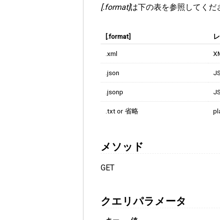
[.format]
は下の表を参照してくだ
[.format]
レ
.xml
X
.json
J
.jsonp
J
.txt or 省略
pl
メソッド
GET
クエリパラメータ