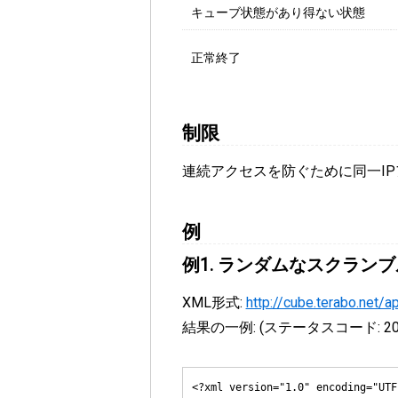
キューブ状態があり得ない状態
正常終了
制限
連続アクセスを防ぐために同一IP
例
例1. ランダムなスクラン
XML形式:
http://cube.terabo.net/
結果の一例: (ステータスコード:
2
<?xml version="1.0" encoding="UTF-