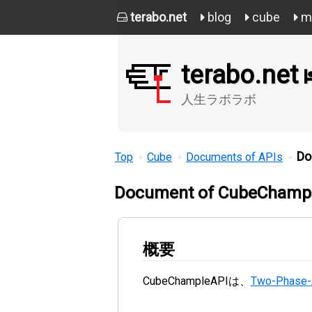
terabo.net
blog
cube
mi
terabo.net
人生ラボラボ
Do
Top
Cube
Documents of APIs
Document of CubeChamp
概要
CubeChampleAPIは、
Two-Phase-