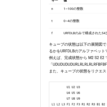
キー
値
n
1~100の整数
t
0~4の整数
f
URFDLBのみで構成された5
キューブの状態は以下の展開図で、「U1
るかをURFDLBのアルファベット
例えば、完成状態から M2 S2 
「UDUDUDUDURLRLRLRLRFBF
また、キューブの状態をリクエス
         U1 U2 U3

         U4 U5 U6

         U7 U8 U9

L1 L2 L3 F1 F2 F3 R1 R2 R3 B1 B2 B