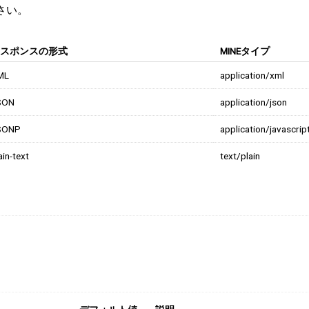
さい。
スポンスの形式
MINEタイプ
ML
application/xml
SON
application/json
SONP
application/javascrip
ain-text
text/plain