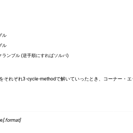
ブル
ブル
ランブル (逆手順にすればソルバ)
れぞれ3-cycle-methodで解いていったとき、コーナー
le
[.format]