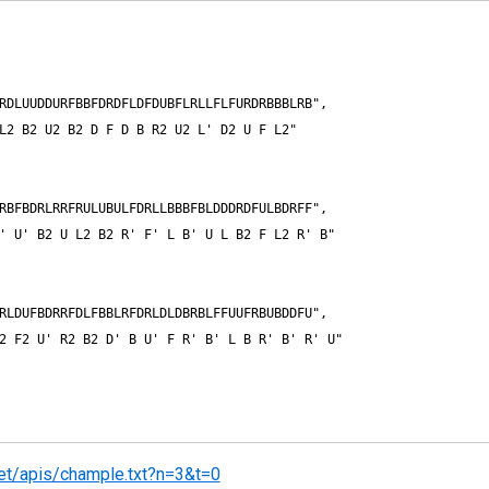
RDLUUDDURFBBFDRDFLDFDUBFLRLLFLFURDRBBBLRB",

L2 B2 U2 B2 D F D B R2 U2 L' D2 U F L2"

RBFBDRLRRFRULUBULFDRLLBBBFBLDDDRDFULBDRFF",

' U' B2 U L2 B2 R' F' L B' U L B2 F L2 R' B"

RLDUFBDRRFDLFBBLRFDRLDLDBRBLFFUUFRBUBDDFU",

2 F2 U' R2 B2 D' B U' F R' B' L B R' B' R' U"

net/apis/chample.txt?n=3&t=0