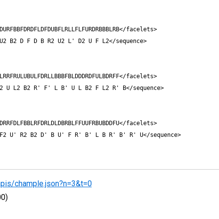
DURFBBFDRDFLDFDUBFLRLLFLFURDRBBBLRB</facelets>

U2 B2 D F D B R2 U2 L' D2 U F L2</sequence>

LRRFRULUBULFDRLLBBBFBLDDDRDFULBDRFF</facelets>

2 U L2 B2 R' F' L B' U L B2 F L2 R' B</sequence>

DRRFDLFBBLRFDRLDLDBRBLFFUUFRBUBDDFU</facelets>

/apis/chample.json?n=3&t=0
00
)