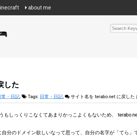
necraft
about me
に戻した
日常・日記
,
Tags:
日常・日記
,
サイト名を terabo.net に戻した
しっくりこなくてあまりかっこよくもないため、 terabo.ne
に自分のドメイン欲しいなって思って、自分の名字が「てら」で