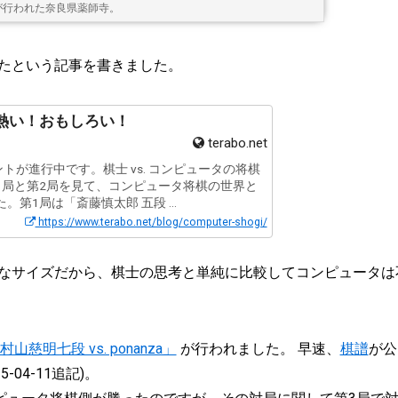
a) が行われた奈良県薬師寺。
たという記事を書きました。
熱い！おもしろい！
terabo.net
ベントが進行中です。棋士 vs. コンピュータの将棋
1局と第2局を見て、コンピュータ将棋の世界と
第1局は「斎藤慎太郎 五段 ...
https://www.terabo.net/blog/computer-shogi/
なサイズだから、棋士の思考と単純に比較してコンピュータは
山慈明七段 vs. ponanza」
が行われました。 早速、
棋譜
が公
-04-11追記)。