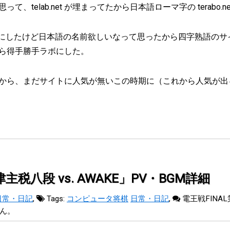
、telab.net が埋まってたから日本語ローマ字の terabo.
.net にしたけど日本語の名前欲しいなって思ったから四字熟語の
ら得手勝手ラボにした。
から、まだサイトに人気が無いこの時期に（これから人気が出
主税八段 vs. AWAKE」PV・BGM詳細
日常・日記
,
Tags:
コンピュータ将棋
日常・日記
,
電王戦FINAL
ん。