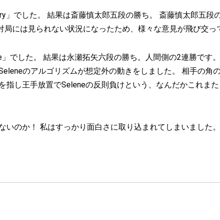
Apery」でした。 結果は斎藤慎太郎五段の勝ち。 斎藤慎太郎五段
の対局には見られない状況になったため、様々な意見が飛び交っています
elene」でした。 結果は永瀬拓矢六段の勝ち。人間側の2連勝で
eleneのアルゴリズムが想定外の動きをしました。 相手の
指し王手放置でSeleneの反則負けという、なんだかこれまたコ
ないのか！ 私はすっかり面白さに取り込まれてしまいました