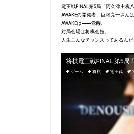
電王戦FINAL第5局「阿久津主税八
AWAKEの開発者、巨瀬亮一さん
AWAKEは――覚醒。
対局会場は将棋会館。
人生こんなチャンスってあるんだ