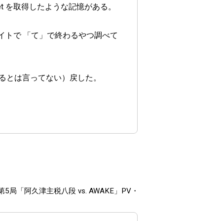
net を取得したような記憶がある。
サイトで 「て」で終わるやつ調べて
るとは言ってない）戻した。
第5局「阿久津主税八段 vs. AWAKE」PV・