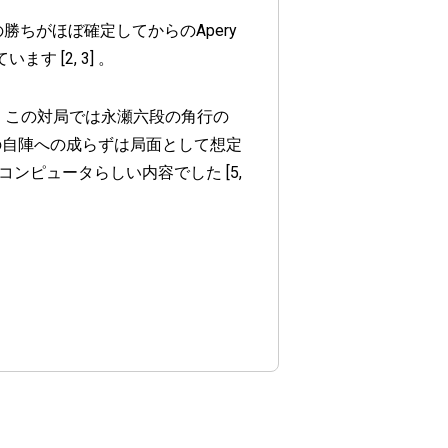
の勝ちがほぼ確定してからのApery
 [2, 3] 。
す。 この対局では永瀬六段の角行の
角の自陣への成らずは局面として想定
ンピュータらしい内容でした [5,
。