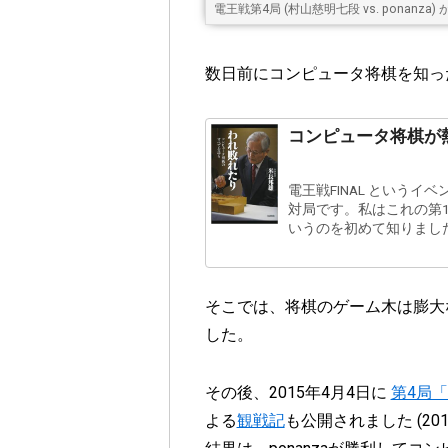
電王戦第4局 (村山慈明七段 vs. ponanz
数日前にコンピュータ将棋を知っ
コンピュータ将棋が
電王戦FINAL というイ
対局です。私はこれの第
いうのを初めて知りました。
そこでは、将棋のゲーム木は膨大
した。
その後、2015年4月4日に
第4局「村
よる
観戦記
も公開されました (2015