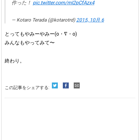
作った！
pic.twitter.com/mI2pCfAzx4
— Kotaro Terada (@kotarotrd)
2015, 10月 6
とってもやみーやみー(o・∇・o)
みんなもやってみて〜
終わり。
この記事をシェアする: