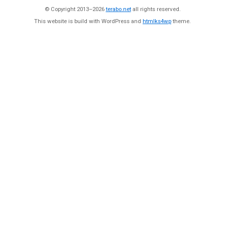
© Copyright 2013–2026
terabo.net
all rights reserved.
This website is build with WordPress and
htmlks4wp
theme.