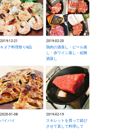
2019-12-21
2019-02-20
キヌア料理祭り8品
鶏肉の酒蒸し・ビール蒸
し・赤ワイン蒸し・紹興
酒蒸し
2020-01-08
2019-02-19
パイパイ
スキレットを買って錆び
させて直して料理して