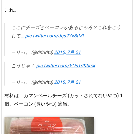
これ。
ここにチーズとベーコンがあるじゃろ？これをこう
して…
pic.twitter.com/Jqs2Yx8tMl
— りっ。 (@riririritu)
2015, 7月 21
こうじゃ！
pic.twitter.com/YOsTdKbrck
— りっ。 (@riririritu)
2015, 7月 21
材料は、カマンベールチーズ (カットされてないやつ) 1
個、ベーコン (長いやつ) 適当。