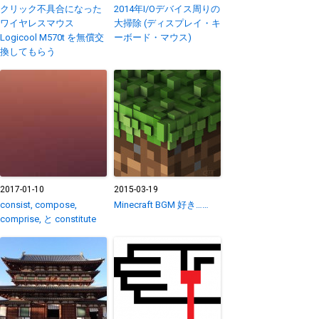
クリック不具合になった
2014年I/Oデバイス周りの
ワイヤレスマウス
大掃除 (ディスプレイ・キ
Logicool M570t を無償交
ーボード・マウス)
換してもらう
2017-01-10
2015-03-19
consist, compose,
Minecraft BGM 好き……
comprise, と constitute