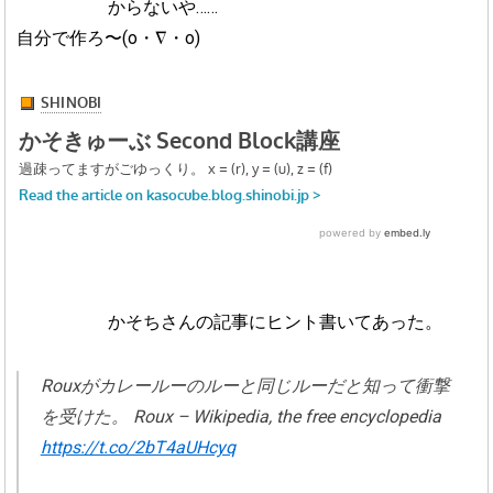
からないや……
自分で作ろ〜(o・∇・o)
かそちさんの記事にヒント書いてあった。
Rouxがカレールーのルーと同じルーだと知って衝撃
を受けた。 Roux – Wikipedia, the free encyclopedia
https://t.co/2bT4aUHcyq