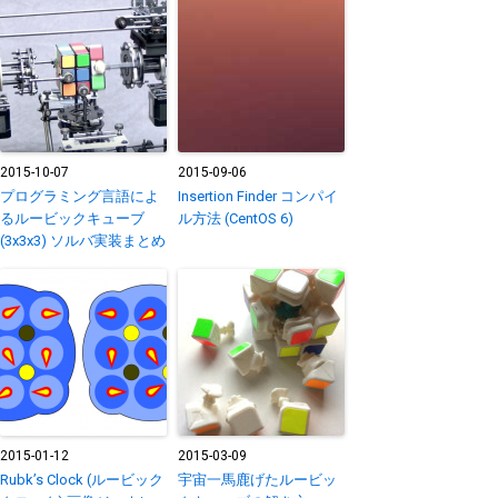
2015-10-07
2015-09-06
プログラミング言語によ
Insertion Finder コンパイ
るルービックキューブ
ル方法 (CentOS 6)
(3x3x3) ソルバ実装まとめ
2015-01-12
2015-03-09
Rubk’s Clock (ルービック
宇宙一馬鹿げたルービッ