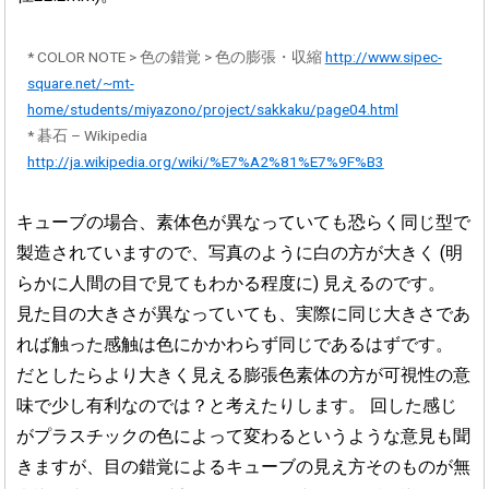
* COLOR NOTE > 色の錯覚 > 色の膨張・収縮
http://www.sipec-
square.net/~mt-
home/students/miyazono/project/sakkaku/page04.html
* 碁石 – Wikipedia
http://ja.wikipedia.org/wiki/%E7%A2%81%E7%9F%B3
キューブの場合、素体色が異なっていても恐らく同じ型で
製造されていますので、写真のように白の方が大きく (明
らかに人間の目で見てもわかる程度に) 見えるのです。
見た目の大きさが異なっていても、実際に同じ大きさであ
れば触った感触は色にかかわらず同じであるはずです。
だとしたらより大きく見える膨張色素体の方が可視性の意
味で少し有利なのでは？と考えたりします。 回した感じ
がプラスチックの色によって変わるというような意見も聞
きますが、目の錯覚によるキューブの見え方そのものが無