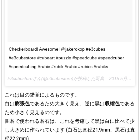
Checkerboard! Awesome! @jakerokop #e3cubes
#e3cubestore #cubeart #puzzle #speedcube #speedcuber
#speedcubing #rubic #rubik #rubix #rubics #rubiks
E3cubestoreさん(@e3cubestore)が投稿した写真 –
2015 5月 6 10:07午前 PDT
これは目の錯覚によるものです。
白は
膨張色
であるため大きく見え、逆に黒は
収縮色
である
ため小さく見えるのです。
囲碁で使われる碁石は、これを考慮して黒は白に比べて少
し大きめに作られています (白石は直径21.9mm、黒石は直
径22.2mm)。