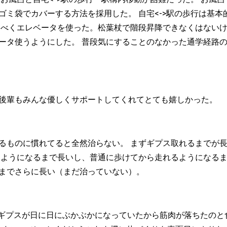
ゴミ袋でカバーする方法を採用した。 自宅<->駅の歩行は基
るべくエレベータを使った。松葉杖で階段昇降できなくはない
ータ使うようにした。 普段気にすることのなかった通学経路
後輩もみんな優しくサポートしてくれてとても嬉しかった。
るものに慣れてると全然治らない。 まずギプス取れるまでが
るようになるまで長いし、普通に歩けてから走れるようになるま
までさらに長い（まだ治っていない）。
。 ギプスが日に日にぶかぶかになっていたから筋肉が落ちたの