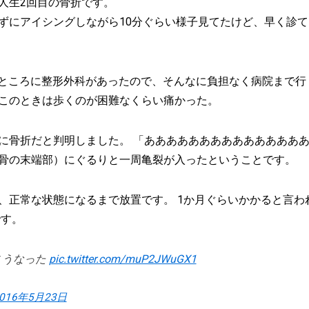
人生2回目の骨折です。
ずにアイシングしながら10分ぐらい様子見てたけど、早く診
のところに整形外科があったので、そんなに負担なく病院まで行
このときは歩くのが困難なくらい痛かった。
に骨折だと判明しました。 「ああああああああああああああ
骨の末端部）にぐるりと一周亀裂が入ったということです。
、正常な状態になるまで放置です。 1か月ぐらいかかると言わ
です。
こうなった
pic.twitter.com/muP2JWuGX1
016年5月23日