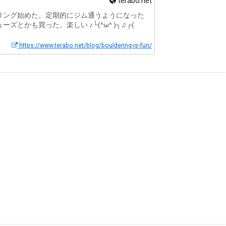
terabo.net
リング始めた。定期的にジム通うようになった
ーズとかも買った。楽しい ♪└(^ω^ )┐♫┌(
https://www.terabo.net/blog/bouldering-is-fun/