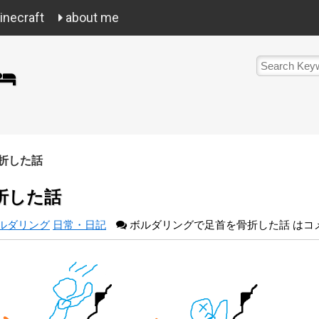
necraft
about me
折した話
折した話
ルダリング
日常・日記
ボルダリングで足首を骨折した話 は
コ