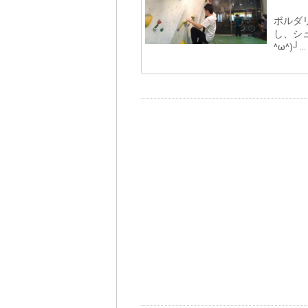
ボルダ
し、シュ
^ω^)┘...