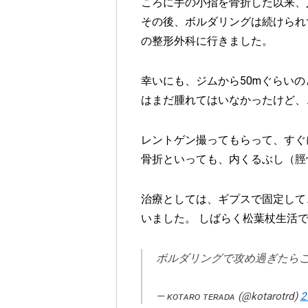
ころに手の小指を骨折した以来、
その後、ボルダリングは続けられ
の整形外科に行きました。
幸いにも、ジムから50mぐらい
はまだ腫れてはいなかったけど、
レントゲン撮ってもらって、すぐ
骨折といっても、内くるぶし（脛
治療としては、ギプスで固定して
いました。 しばらく松葉杖生活
ボルダリングで攻め過ぎたら
— ᴋᴏᴛᴀʀᴏ ᴛᴇʀᴀᴅᴀ (@kotarotrd)
2