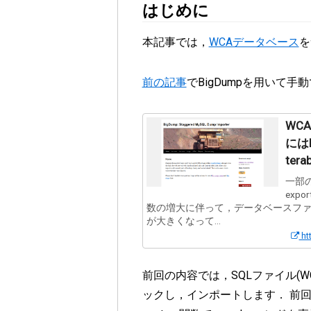
はじめに
本記事では，
WCAデータベース
を
前の記事
でBigDumpを用いて
WC
には
tera
一部の
ex
数の増大に伴って，データベースフ
が大きくなって...
ht
前回の内容では，SQLファイル(W
ックし，インポートします． 前回の