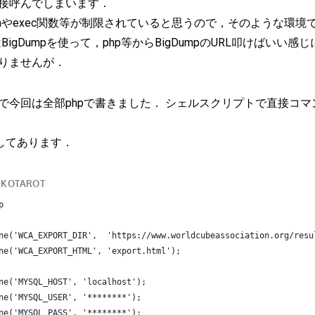
を直接呼んでしまいます．
emやexec関数等が制限されていると思うので，そのような環
BigDumpを使って，php等からBigDumpのURL叩けばい
りませんが．
で今回は全部phpで書きました． シェルスクリプトで直接コ
プしてあります．