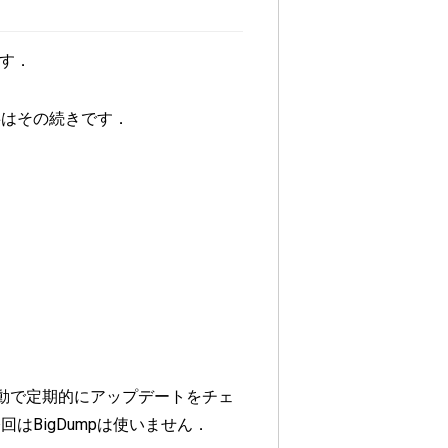
す．
事はその続きです．
回は自動で定期的にアップデートをチェ
はBigDumpは使いません．