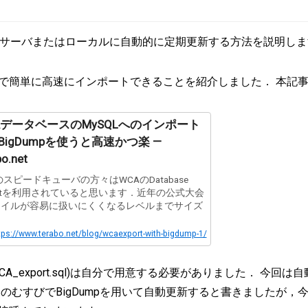
サーバまたはローカルに自動的に定期更新する方法を説明しま
手動で簡単に高速にインポートできることを紹介しました． 本記
AデータベースのMySQLへのインポート
BigDumpを使うと高速かつ楽 —
bo.net
スピードキューバの方々はWCAのDatabase
portを利用されていると思います．近年の公式大会
ァイルが容易に扱いにくくなるレベルまでサイズ
tps://www.terabo.net/blog/wcaexport-with-bigdump-1/
CA_export.sql)は自分で用意する必要がありました． 今
むすびでBigDumpを用いて自動更新すると書きましたが，今回